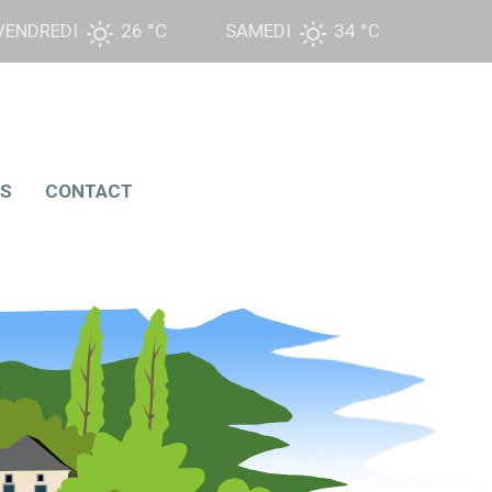
VENDREDI
26 °
C
SAMEDI
34 °
C
NS
CONTACT