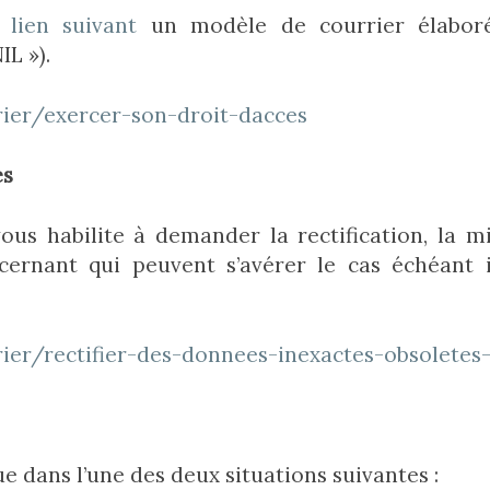
 lien suivant
un modèle de courrier élabor
IL »).
rier/exercer-son-droit-dacces
es
 vous habilite à demander la rectification, la m
cernant qui peuvent s’avérer le cas échéant i
rier/rectifier-des-donnees-inexactes-obsolete
que dans l’une des deux situations suivantes :